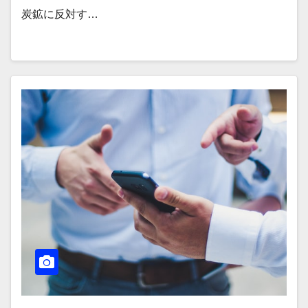
炭鉱に反対す…