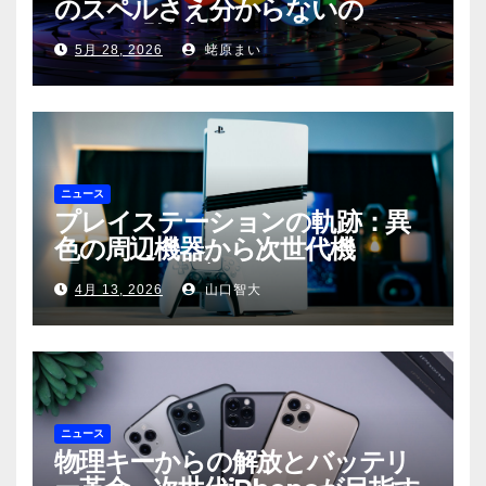
のスペルさえ分からないの
か？〜「検索」から「回答」への
5月 28, 2026
蛯原まい
転換と、その裏側に潜む滑稽な現
実〜
ニュース
プレイステーションの軌跡：異
色の周辺機器から次世代機
「PS6」の展望まで
4月 13, 2026
山口智大
ニュース
物理キーからの解放とバッテリ