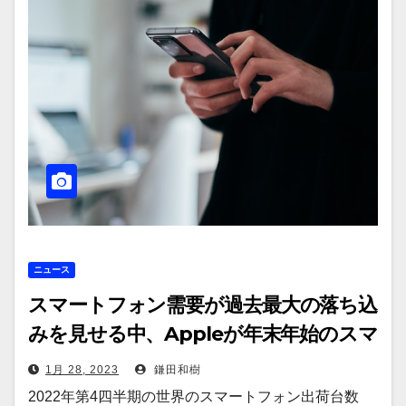
ニュース
スマートフォン需要が過去最大の落ち込
みを見せる中、Appleが年末年始のスマ
ートフォン市場をリード。IDC
1月 28, 2023
鎌田和樹
2022年第4四半期の世界のスマートフォン出荷台数