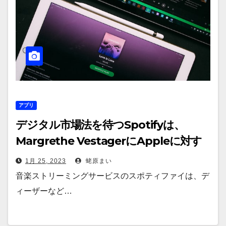
アプリ
デジタル市場法を待つSpotifyは、
Margrethe VestagerにAppleに対す
る措置を求める書簡を送る
1月 25, 2023
蛯原まい
音楽ストリーミングサービスのスポティファイは、デ
ィーザーなど…