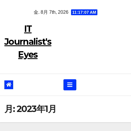
Skip
金. 8月 7th, 2026
11:17:08 AM
to
content
IT
Journalist's
Eyes
月:
2023年1月