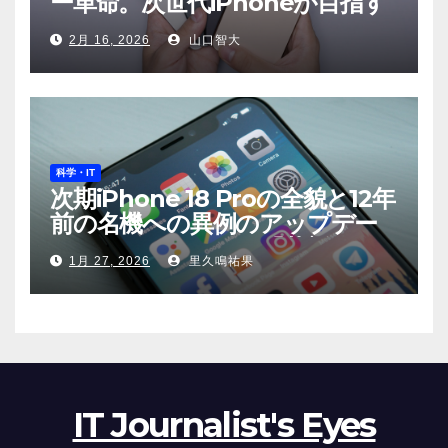
ー革命。次世代iPhoneが目指す
もの
2月 16, 2026
山口智大
科学・IT
次期iPhone 18 Proの全貌と12年
前の名機への異例のアップデー
ト——Appleが示す「革新」と
1月 27, 2026
里久鳴祐果
「責任」
IT Journalist's Eyes