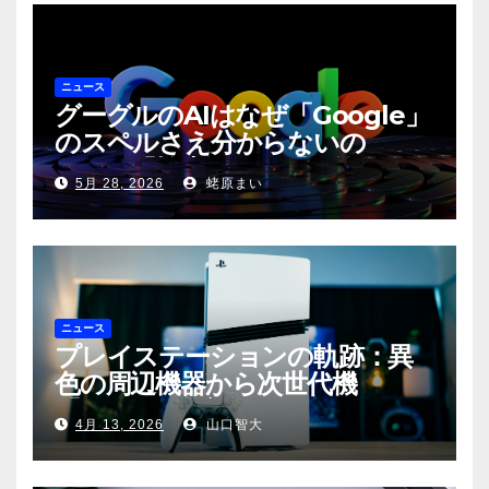
ニュース
グーグルのAIはなぜ「Google」
のスペルさえ分からないの
か？〜「検索」から「回答」への
5月 28, 2026
蛯原まい
転換と、その裏側に潜む滑稽な現
実〜
ニュース
プレイステーションの軌跡：異
色の周辺機器から次世代機
「PS6」の展望まで
4月 13, 2026
山口智大