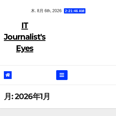
Skip
木. 8月 6th, 2026
2:21:47 AM
to
content
IT
Journalist's
Eyes
月:
2026年1月