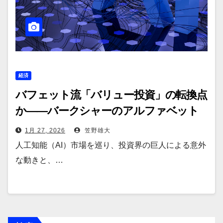
経済
バフェット流「バリュー投資」の転換点
か――バークシャーのアルファベット
株取得と激化するAI半導体戦争
1月 27, 2026
笠野雄大
人工知能（AI）市場を巡り、投資界の巨人による意外
な動きと、…