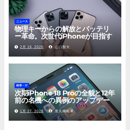
ニュース
物理キーからの解放とバッテリ
ー革命。次世代iPhoneが目指す
もの
2月 16, 2026
山口智大
科学・IT
次期iPhone 18 Proの全貌と12年
前の名機への異例のアップデー
ト——Appleが示す「革新」と
1月 27, 2026
里久鳴祐果
「責任」