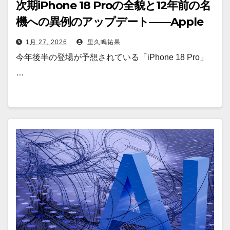
次期iPhone 18 Proの全貌と12年前の名
機への異例のアップデート——Apple
が示す「革新」と「責任」
1月 27, 2026
里久鳴祐果
今年後半の登場が予想されている「iPhone 18 Pro」
…