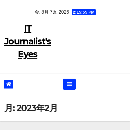
Skip
金. 8月 7th, 2026
2:15:56 PM
to
content
IT
Journalist's
Eyes
月:
2023年2月