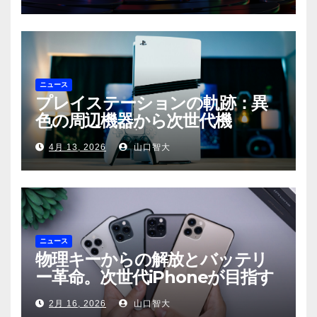
実〜
ニュース
プレイステーションの軌跡：異
色の周辺機器から次世代機
「PS6」の展望まで
4月 13, 2026
山口智大
ニュース
物理キーからの解放とバッテリ
ー革命。次世代iPhoneが目指す
もの
2月 16, 2026
山口智大