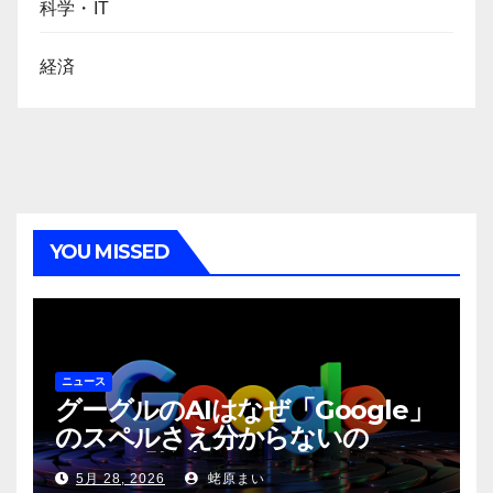
科学・IT
経済
YOU MISSED
ニュース
グーグルのAIはなぜ「Google」
のスペルさえ分からないの
か？〜「検索」から「回答」への
5月 28, 2026
蛯原まい
転換と、その裏側に潜む滑稽な現