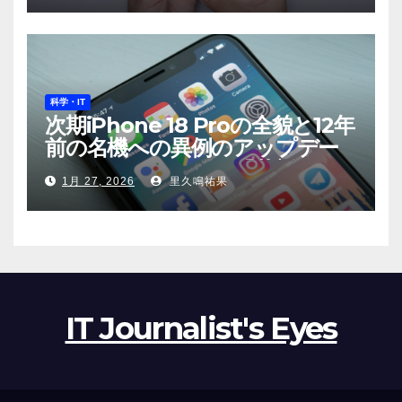
科学・IT
次期iPhone 18 Proの全貌と12年
前の名機への異例のアップデー
ト——Appleが示す「革新」と
1月 27, 2026
里久鳴祐果
「責任」
IT Journalist's Eyes