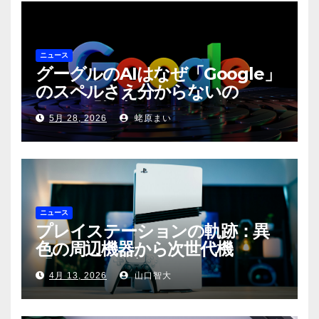
ニュース
グーグルのAIはなぜ「Google」
のスペルさえ分からないの
か？〜「検索」から「回答」への
5月 28, 2026
蛯原まい
転換と、その裏側に潜む滑稽な現
実〜
ニュース
プレイステーションの軌跡：異
色の周辺機器から次世代機
「PS6」の展望まで
4月 13, 2026
山口智大