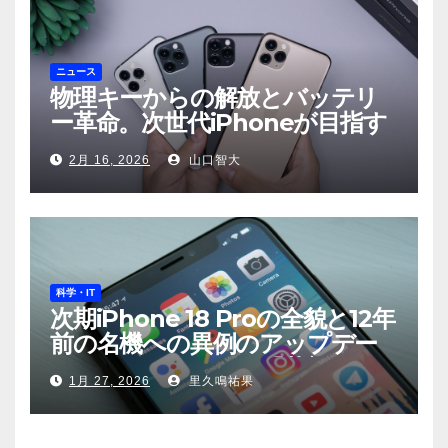
ニュース
物理キーからの解放とバッテリ
ー革命。次世代iPhoneが目指す
もの
2月 16, 2026
山口智大
科学・IT
次期iPhone 18 Proの全貌と12年
前の名機への異例のアップデー
ト——Appleが示す「革新」と
1月 27, 2026
里久鳴祐果
「責任」