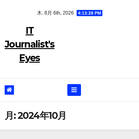
Skip
木. 8月 6th, 2026
4:13:28 PM
to
content
IT
Journalist's
Eyes
月:
2024年10月