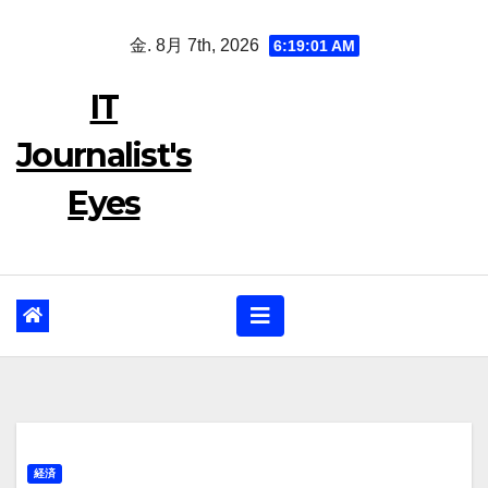
Skip
金. 8月 7th, 2026
6:19:02 AM
to
content
IT
Journalist's
Eyes
経済