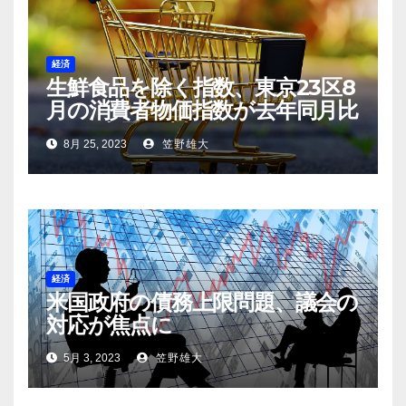
経済
生鮮食品を除く指数、東京23区8
月の消費者物価指数が去年同月比
2.8％上昇 – 速報値が示す
8月 25, 2023
笠野雄大
経済
米国政府の債務上限問題、議会の
対応が焦点に
5月 3, 2023
笠野雄大