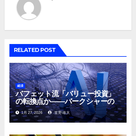
シ
ョ
ン
RELATED POST
経済
バフェット流「バリュー投資」
の転換点か――バークシャーの
アルファベット株取得と激化す
1月 27, 2026
笠野雄大
るAI半導体戦争