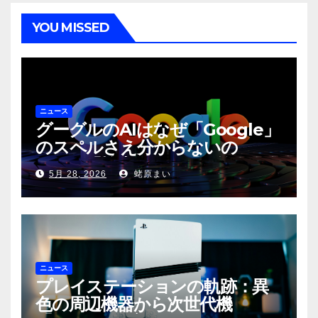
YOU MISSED
ニュース
グーグルのAIはなぜ「Google」
のスペルさえ分からないの
か？〜「検索」から「回答」への
5月 28, 2026
蛯原まい
転換と、その裏側に潜む滑稽な現
実〜
ニュース
プレイステーションの軌跡：異
色の周辺機器から次世代機