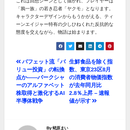
これは回想シーンとして描かれ、プレイヤーは
「鴉一族」の若き忍者「ヤクモ」となります。
キャラクターデザインからもうかがえる、ティ
ーンエイジャー特有の少しひねくれた反抗的な
態度を交えながら、物語は始まります。
投
バフェット流「バ
生鮮食品を除く指
リュー投資」の転換
数、東京23区8月
稿
点か――バークシャ
の消費者物価指数
ナ
ーのアルファベット
が去年同月比
株取得と激化するAI
2.8％上昇 – 速報
ビ
半導体戦争
値が示す
ゲ
ー
By
蛯原まい