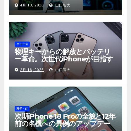
「PS6」の展望まで
4月 13, 2026
山口智大
ニュース
物理キーからの解放とバッテリ
ー革命。次世代iPhoneが目指す
もの
2月 16, 2026
山口智大
科学・IT
次期iPhone 18 Proの全貌と12年
前の名機への異例のアップデー
ト——Appleが示す「革新」と