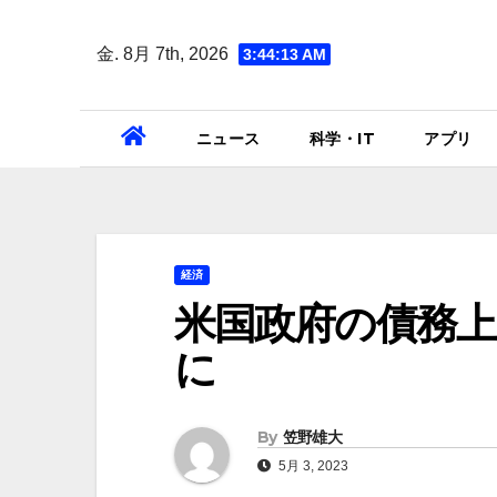
Skip
to
金. 8月 7th, 2026
3:44:14 AM
content
ニュース
科学・IT
アプリ
経済
米国政府の債務上
に
By
笠野雄大
5月 3, 2023