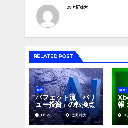
ビ
By
笠野雄大
ゲ
ー
シ
ョ
RELATED POST
ン
経済
経済
バフェット流「バリ
X
ュー投資」の転換点
報
か――バークシャー
Ga
1月 27, 2026
笠野雄大
10
のアルファベット株
定延
取得と激化するAI半
Ga