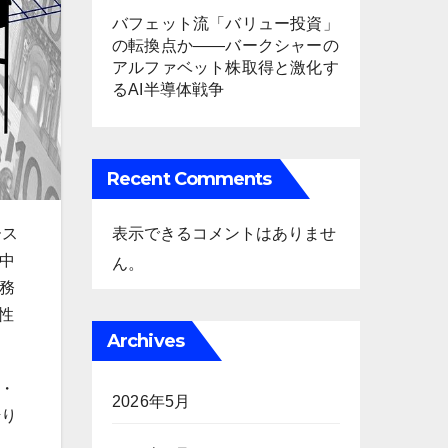
バフェット流「バリュー投資」
の転換点か――バークシャーの
アルファベット株取得と激化す
るAI半導体戦争
Recent Comments
ース
表示できるコメントはありませ
中
ん。
務
性
Archives
・
2026年5月
借り