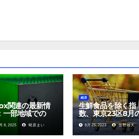
経済
box関連の最新情
生鮮食品を除く指
：一部地域での
数、東京23区8月
me Pass価格改
消費者物価指数が
月 8, 2025
蛯原まい
8月 25, 2023
笠野雄大
期と『Ninja
年同月比2.8％上昇 
iden 4』の事前
速報値が示す