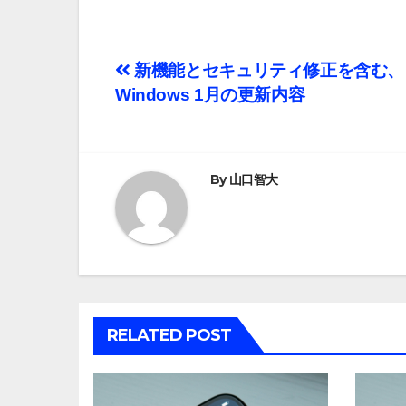
投
新機能とセキュリティ修正を含む、
Windows 1月の更新内容
稿
ナ
ビ
By
山口智大
ゲ
ー
シ
ョ
RELATED POST
ン