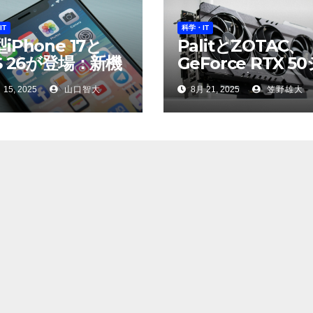
IT
科学・IT
iPhone 17と
PalitとZOTAC、
S 26が登場：新機
GeForce RTX 5
、価格、そして品
リーズの新型ホワ
 15, 2025
山口智大
8月 21, 2025
笠野雄大
への懸念
トモデルを発表