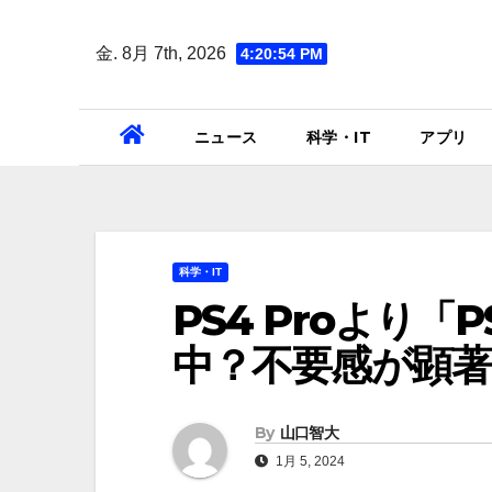
Skip
to
金. 8月 7th, 2026
4:20:55 PM
content
ニュース
科学・IT
アプリ
科学・IT
PS4 Proより「
中？不要感が顕著
By
山口智大
1月 5, 2024