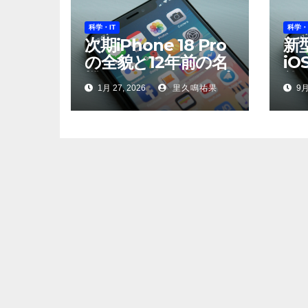
科学・IT
科学・
次期iPhone 18 Pro
新型
の全貌と12年前の名
iO
機への異例のアップ
能
1月 27, 2026
里久鳴祐果
9月
デート——Appleが
質
示す「革新」と「責
任」