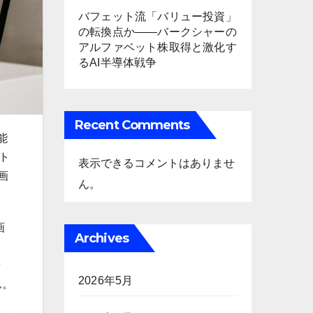
バフェット流「バリュー投資」
の転換点か――バークシャーの
アルファベット株取得と激化す
るAI半導体戦争
Recent Comments
能
フト
表示できるコメントはありませ
画
ん。
画
Archives
せ
2026年5月
ん。