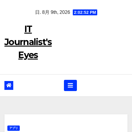
Skip
日. 8月 9th, 2026
2:02:53 PM
to
content
IT
Journalist's
Eyes
アプリ