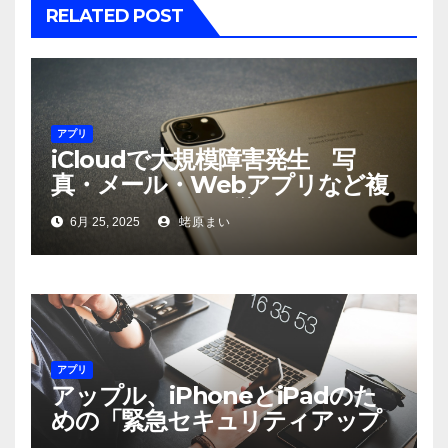
RELATED POST
アプリ
iCloudで大規模障害発生 写
真・メール・Webアプリなど複
数のサービスに影響
6月 25, 2025
蛯原まい
アプリ
アップル、iPhoneとiPadのた
めの「緊急セキュリティアップ
デート」をリリース