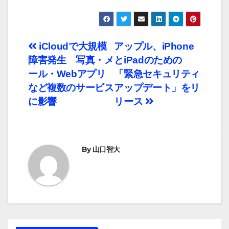
投
iCloudで大規模
アップル、iPhone
障害発生 写真・メ
とiPadのための
稿
ール・Webアプリ
「緊急セキュリティ
ナ
など複数のサービス
アップデート」をリ
に影響
リース
ビ
ゲ
ー
By
山口智大
シ
ョ
ン