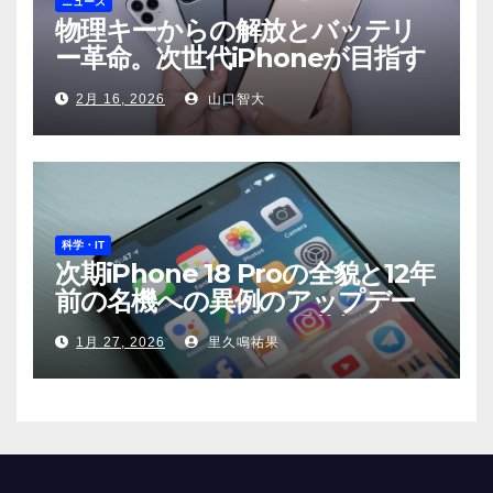
ニュース
物理キーからの解放とバッテリ
ー革命。次世代iPhoneが目指す
もの
2月 16, 2026
山口智大
科学・IT
次期iPhone 18 Proの全貌と12年
前の名機への異例のアップデー
ト——Appleが示す「革新」と
1月 27, 2026
里久鳴祐果
「責任」