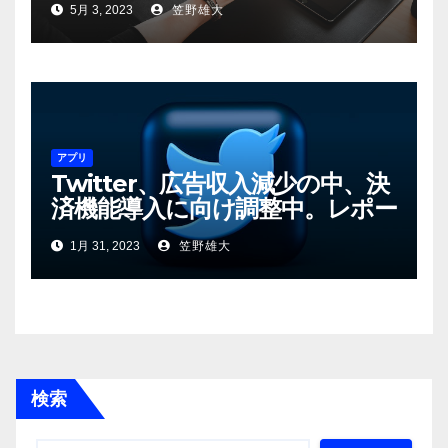
5月 3, 2023
笠野雄大
アプリ
Twitter、広告収入減少の中、決
済機能導入に向け調整中。レポー
ト
1月 31, 2023
笠野雄大
検索