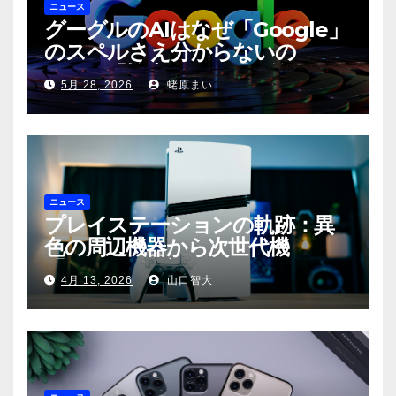
ニュース
グーグルのAIはなぜ「Google」
のスペルさえ分からないの
か？〜「検索」から「回答」への
5月 28, 2026
蛯原まい
転換と、その裏側に潜む滑稽な現
実〜
ニュース
プレイステーションの軌跡：異
色の周辺機器から次世代機
「PS6」の展望まで
4月 13, 2026
山口智大